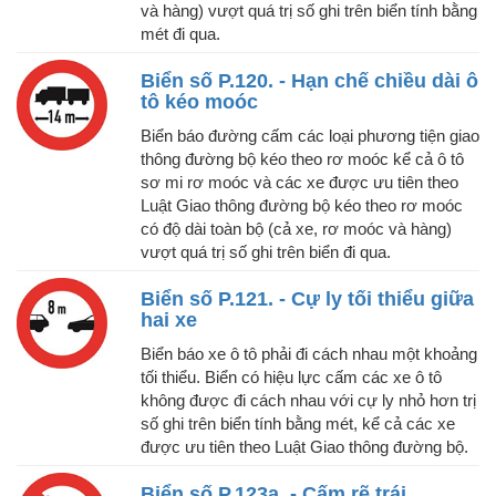
và hàng) vượt quá trị số ghi trên biển tính bằng
mét đi qua.
Biển số P.120. - Hạn chế chiều dài ô
tô kéo moóc
Biển báo đường cấm các loại phương tiện giao
thông đường bộ kéo theo rơ moóc kể cả ô tô
sơ mi rơ moóc và các xe được ưu tiên theo
Luật Giao thông đường bộ kéo theo rơ moóc
có độ dài toàn bộ (cả xe, rơ moóc và hàng)
vượt quá trị số ghi trên biển đi qua.
Biển số P.121. - Cự ly tối thiểu giữa
hai xe
Biển báo xe ô tô phải đi cách nhau một khoảng
tối thiểu. Biển có hiệu lực cấm các xe ô tô
không được đi cách nhau với cự ly nhỏ hơn trị
số ghi trên biển tính bằng mét, kể cả các xe
được ưu tiên theo Luật Giao thông đường bộ.
Biển số P.123a. - Cấm rẽ trái