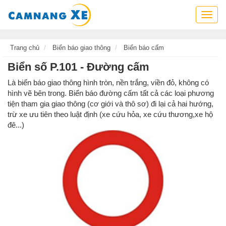
Cẩm
nang
xe,
tra
Trang chủ
Biển báo giao thông
Biển báo cấm
cứu
Biển số P.101 - Đường cấm
thông
tin
Là biển báo giao thông hình tròn, nền trắng, viền đỏ, không có
xe,
hình vẽ bên trong. Biển báo đường cấm tất cả các loại phương
kỹ
tiện tham gia giao thông (cơ giới và thô sơ) đi lại cả hai hướng,
năng
trừ xe ưu tiên theo luật định (xe cứu hỏa, xe cứu thương,xe hộ
lái
đê...)
xe