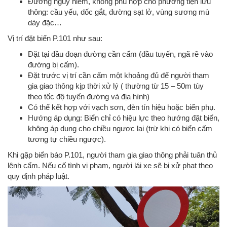
Đường nguy hiểm, không phù hợp cho phương tiện lưu
thông: cầu yếu, dốc gắt, đường sạt lở, vùng sương mù
dày đặc…
Vị trí đặt biển P.101 như sau:
Đặt tại đầu đoạn đường cần cấm (đầu tuyến, ngã rẽ vào
đường bị cấm).
Đặt trước vị trí cần cấm một khoảng đủ để người tham
gia giao thông kịp thời xử lý ( thường từ 15 – 50m tùy
theo tốc độ tuyến đường và địa hình)
Có thể kết hợp với vạch sơn, đèn tín hiệu hoặc biển phụ.
Hướng áp dụng: Biển chỉ có hiệu lực theo hướng đặt biển,
không áp dụng cho chiều ngược lại (trừ khi có biển cấm
tương tự chiều ngược).
Khi gặp biển báo P.101, người tham gia giao thông phải tuân thủ
lệnh cấm. Nếu cố tình vi phạm, người lái xe sẽ bị xử phạt theo
quy định pháp luật.