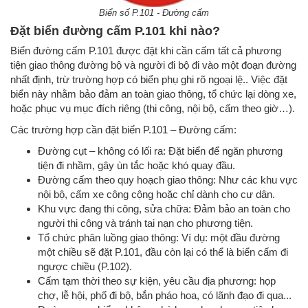
Biển số P.101 - Đường cấm
Đặt biển đường cấm P.101 khi nào?
Biển đường cấm P.101 được đặt khi cần cấm tất cả phương
tiện giao thông đường bộ và người đi bộ đi vào một đoạn đường
nhất định, trừ trường hợp có biển phụ ghi rõ ngoại lệ.. Việc đặt
biển này nhằm bảo đảm an toàn giao thông, tổ chức lại dòng xe,
hoặc phục vụ mục đích riêng (thi công, nội bộ, cấm theo giờ…).
Các trường hợp cần đặt biển P.101 – Đường cấm:
Đường cụt – không có lối ra: Đặt biển để ngăn phương
tiện đi nhầm, gây ùn tắc hoặc khó quay đầu.
Đường cấm theo quy hoạch giao thông: Như các khu vực
nội bộ, cấm xe công cộng hoặc chỉ dành cho cư dân.
Khu vực đang thi công, sửa chữa: Đảm bảo an toàn cho
người thi công và tránh tai nạn cho phương tiện.
Tổ chức phân luồng giao thông: Ví dụ: một đầu đường
một chiều sẽ đặt P.101, đầu còn lại có thể là biển cấm đi
ngược chiều (P.102).
Cấm tạm thời theo sự kiện, yêu cầu địa phương: họp
chợ, lễ hội, phố đi bộ, bắn pháo hoa, có lãnh đạo đi qua...