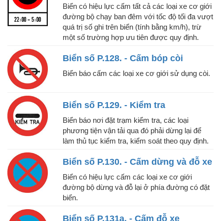
Biển có hiệu lực cấm tất cả các loại xe cơ giới
đường bộ chạy ban đêm với tốc độ tối đa vượt
quá trị số ghi trên biển (tính bằng km/h), trừ
một số trường hợp ưu tiên được quy định.
Biển số P.128. - Cấm bóp còi
Biển báo cấm các loại xe cơ giới sử dụng còi.
Biển số P.129. - Kiểm tra
Biển báo nơi đặt trạm kiểm tra, các loại
phương tiện vận tải qua đó phải dừng lại để
làm thủ tục kiểm tra, kiểm soát theo quy định.
Biển số P.130. - Cấm dừng và đỗ xe
Biển có hiệu lực cấm các loại xe cơ giới
đường bộ dừng và đỗ lại ở phía đường có đặt
biển.
Biển số P.131a. - Cấm đỗ xe