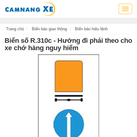
Cẩm
nang
xe,
tra
Trang chủ
Biển báo giao thông
Biển báo hiệu lệnh
cứu
Biển số R.310c - Hướng đi phải theo cho
thông
xe chở hàng nguy hiểm
tin
xe,
kỹ
năng
lái
xe