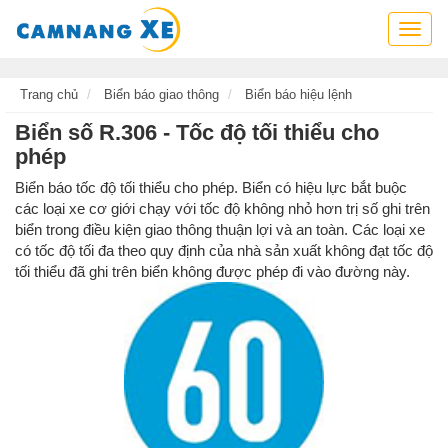
Cẩm
nang
xe,
tra
Trang chủ
Biển báo giao thông
Biển báo hiệu lệnh
cứu
Biển số R.306 - Tốc độ tối thiểu cho
thông
phép
tin
xe,
Biển báo tốc độ tối thiểu cho phép. Biển có hiệu lực bắt buộc
kỹ
các loại xe cơ giới chạy với tốc độ không nhỏ hơn trị số ghi trên
năng
biển trong điều kiện giao thông thuận lợi và an toàn. Các loại xe
lái
có tốc độ tối đa theo quy định của nhà sản xuất không đạt tốc độ
xe
tối thiểu đã ghi trên biển không được phép đi vào đường này.