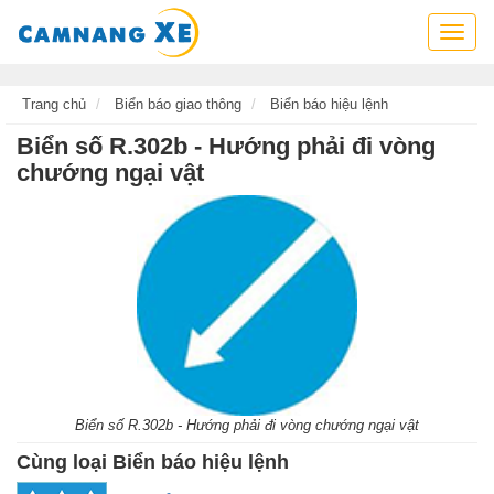
Cẩm
nang
xe,
tra
Trang chủ
Biển báo giao thông
Biển báo hiệu lệnh
cứu
Biển số R.302b - Hướng phải đi vòng
thông
chướng ngại vật
tin
xe,
kỹ
năng
lái
xe
Biển số R.302b - Hướng phải đi vòng chướng ngại vật
Cùng loại Biển báo hiệu lệnh