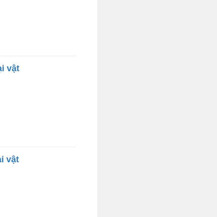
i vật
i vật