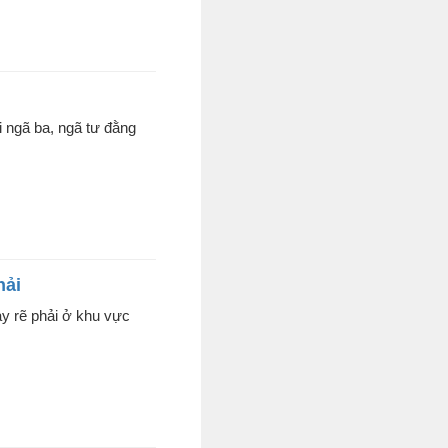
 ngã ba, ngã tư đằng
hải
y rẽ phải ở khu vực