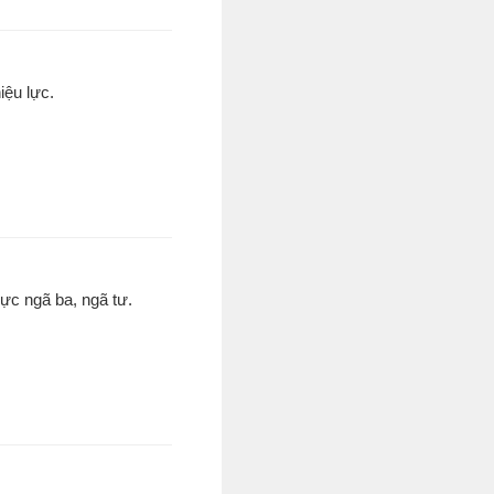
iệu lực.
̣c ngã ba, ngã tư.