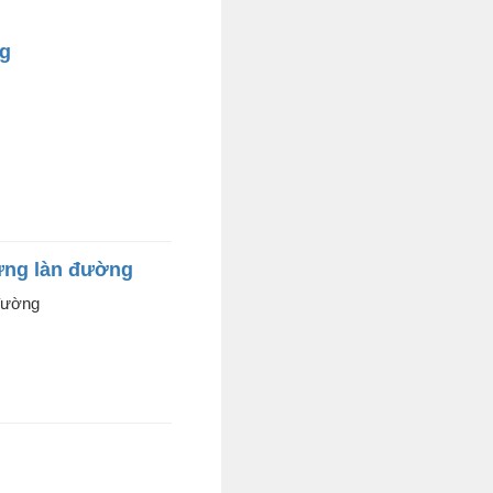
ng
từng làn đường
 đường